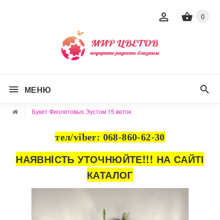
0
МЕНЮ
Букет Фиолетовых Эустом 15 веток
тел/viber: 068-860-62-30
НАЯВНIСТЬ УТОЧНЮЙТЕ!!!
НА САЙТІ
КАТАЛОГ